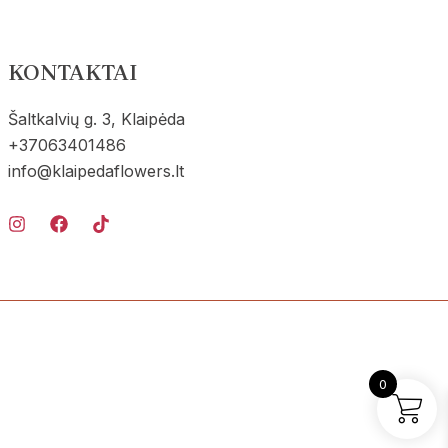
roduct
product
age
page
KONTAKTAI
Šaltkalvių g. 3, Klaipėda
+37063401486
info@klaipedaflowers.lt
0