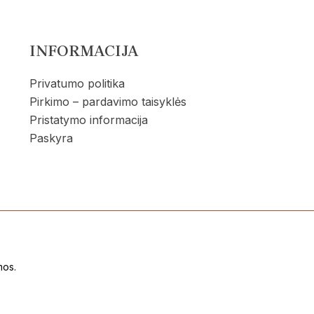
p
p
INFORMACIJA
Privatumo politika
Pirkimo – pardavimo taisyklės
Pristatymo informacija
Paskyra
mos.