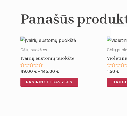
Panašūs produk
Price
This
range:
product
49.00 €
Gėlių puokštės
Gėlių puok
through
has
Įvairių eustomų puokštė
Violetin
145.00 €
multiple
variants.
Įvertinimas:
Įvertini
49.00
€
–
145.00
€
1.50
€
0
0
The
iš
iš
5
5
PASIRINKTI SAVYBES
DAUGI
options
may
be
chosen
on
the