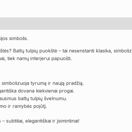
jos simbolis.
štės? Baltų tulpių puokštė – tai nesenstanti klasika, simboli
nai, tiek namų interjerui papuošti.
 simbolizuoja tyrumą ir naują pradžią.
egantiška dovana kiekvienai progai.
 jausmus baltų tulpių švelnumu.
umo ir ramybės pojūtį.
 subtiliai, elegantiškai ir įsimintinai!