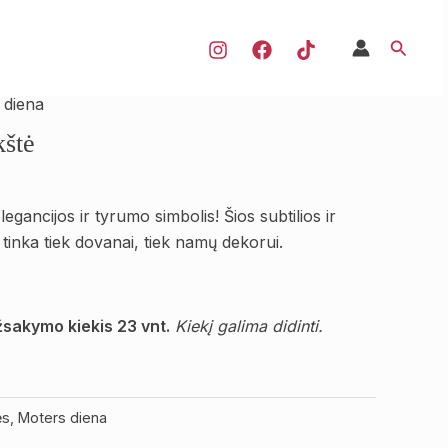
Paiešk
 diena
kštė
legancijos ir tyrumo simbolis! Šios subtilios ir
 tinka tiek dovanai, tiek namų dekorui.
sakymo kiekis 23 vnt.
Kiekį galima didinti.
ės
,
Moters diena