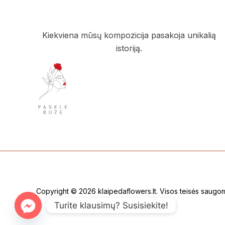
product
page
Kiekviena mūsų kompozicija pasakoja unikalią
istoriją.
Copyright © 2026 klaipedaflowers.lt. Visos teisės saugo
Turite klausimų? Susisiekite!