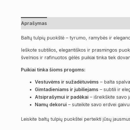
Aprašymas
Atsiliepimai (0)
Baltų tulpių puokštė – tyrumo, ramybės ir eleganci
Ieškote subtilios, elegantiškos ir prasmingos puok
švelnios ir rafinuotos gėlės puikiai tinka tiek dova
Puikiai tinka šioms progoms:
Vestuvėms ir sužadėtuvėms
– balta spalva
Gimtadieniams ir jubiliejams
– subtili ir el
Atsiprašymui ir padėkai
– išreikškite savo
Namų dekorui
– suteikite savo erdvei gaiv
Leiskite baltų tulpių puokštei perteikti jūsų jausmus –