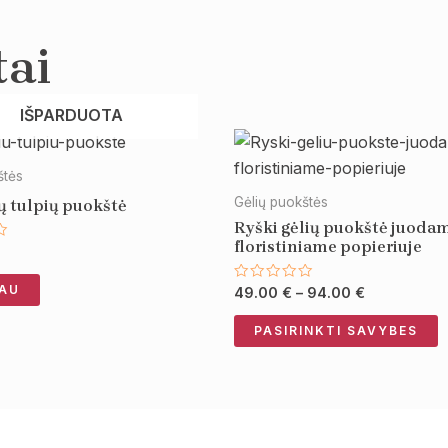
tai
IŠPARDUOTA
Price
T
range:
p
49.00 €
štės
through
h
Gėlių puokštės
ių tulpių puokštė
94.00 €
m
Ryški gėlių puokštė juoda
v
floristiniame popieriuje
mas:
T
AU
Įvertinimas:
49.00
€
–
94.00
€
o
0
iš
m
5
PASIRINKTI SAVYBES
b
c
o
t