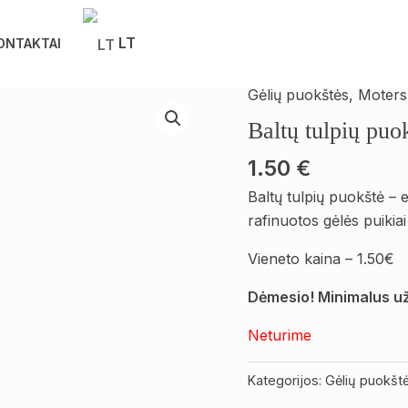
LT
ONTAKTAI
Gėlių puokštės
,
Moters
Baltų tulpių puo
1.50
€
Baltų tulpių puokštė – e
rafinuotos gėlės puikiai
Vieneto kaina – 1.50€
Dėmesio! Minimalus už
Neturime
Kategorijos:
Gėlių puokšt