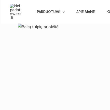
Pereiti
prie
PARDUOTUVĖ
APIE MANE
K
turinio