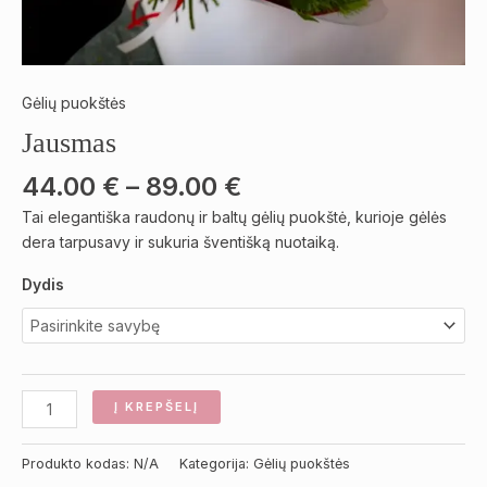
Gėlių puokštės
Jausmas
44.00
€
–
89.00
€
Tai elegantiška raudonų ir baltų gėlių puokštė, kurioje gėlės
dera tarpusavy ir sukuria šventišką nuotaiką.
Dydis
Į KREPŠELĮ
Produkto kodas:
N/A
Kategorija:
Gėlių puokštės