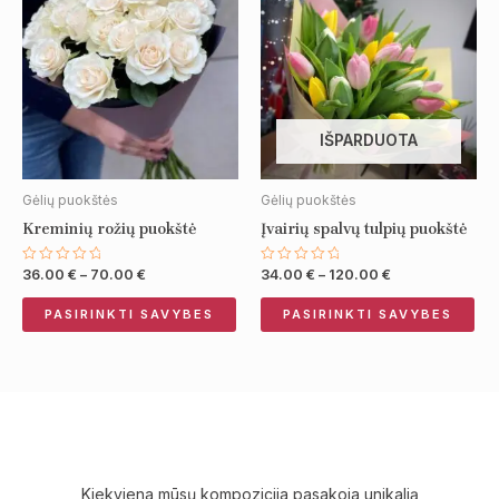
product
pro
36.00 €
34.00 €
through
through
has
has
70.00 €
120.00 €
multiple
mul
variants.
var
The
Th
options
opt
IŠPARDUOTA
may
ma
be
be
Gėlių puokštės
Gėlių puokštės
chosen
ch
Kreminių rožių puokštė
Įvairių spalvų tulpių puokštė
on
on
the
the
36.00
€
–
70.00
€
34.00
€
–
120.00
€
Įvertinimas:
Įvertinimas:
product
pro
0
0
iš
iš
page
pa
PASIRINKTI SAVYBES
PASIRINKTI SAVYBES
5
5
Kiekviena mūsų kompozicija pasakoja unikalią