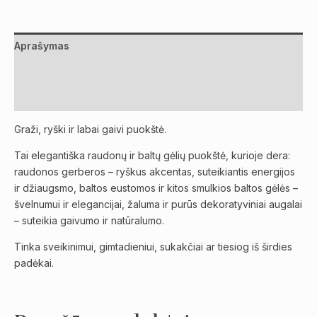
Aprašymas
Papildoma informacija
Atsiliepimai (0)
Graži, ryški ir labai gaivi puokštė.
Tai elegantiška raudonų ir baltų gėlių puokštė, kurioje dera:
raudonos gerberos – ryškus akcentas, suteikiantis energijos
ir džiaugsmo, baltos eustomos ir kitos smulkios baltos gėlės –
švelnumui ir elegancijai, žaluma ir purūs dekoratyviniai augalai
– suteikia gaivumo ir natūralumo.
Tinka sveikinimui, gimtadieniui, sukakčiai ar tiesiog iš širdies
padėkai.