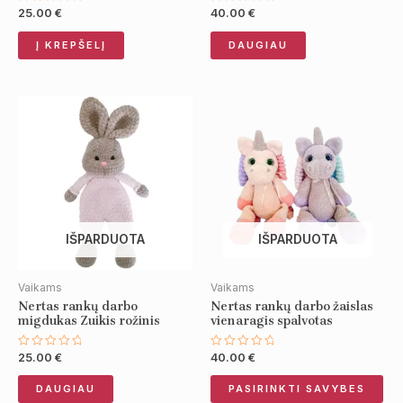
25.00
€
40.00
€
Įvertinimas:
Įvertinimas:
0
0
iš
iš
Į KREPŠELĮ
DAUGIAU
5
5
Thi
pro
has
mul
var
Th
opt
IŠPARDUOTA
IŠPARDUOTA
ma
be
Vaikams
Vaikams
ch
Nertas rankų darbo
Nertas rankų darbo žaislas
on
migdukas Zuikis rožinis
vienaragis spalvotas
the
pro
25.00
€
40.00
€
Įvertinimas:
Įvertinimas:
0
0
pa
iš
iš
DAUGIAU
PASIRINKTI SAVYBES
5
5