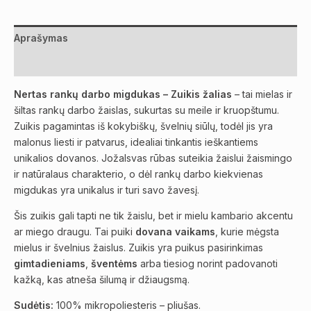
Aprašymas
Atsiliepimai (0)
Nertas rankų darbo migdukas – Zuikis žalias
– tai mielas ir
šiltas rankų darbo žaislas, sukurtas su meile ir kruopštumu.
Zuikis pagamintas iš kokybiškų, švelnių siūlų, todėl jis yra
malonus liesti ir patvarus, idealiai tinkantis ieškantiems
unikalios dovanos. Jožalsvas rūbas suteikia žaislui žaismingo
ir natūralaus charakterio, o dėl rankų darbo kiekvienas
migdukas yra unikalus ir turi savo žavesį.
Šis zuikis gali tapti ne tik žaislu, bet ir mielu kambario akcentu
ar miego draugu. Tai puiki
dovana vaikams
, kurie mėgsta
mielus ir švelnius žaislus. Zuikis yra puikus pasirinkimas
gimtadieniams
,
šventėms
arba tiesiog norint padovanoti
kažką, kas atneša šilumą ir džiaugsmą.
Sudėtis:
100% mikropoliesteris – pliušas.