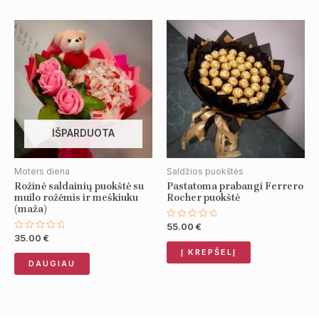
IŠPARDUOTA
Moters diena
Saldžios puokštės
Rožinė saldainių puokštė su
Pastatoma prabangi Ferrero
muilo rožėmis ir meškiuku
Rocher puokštė
(maža)
55.00
€
Įvertinimas:
0
35.00
€
Įvertinimas:
iš
0
Į KREPŠELĮ
5
iš
DAUGIAU
5