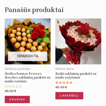
Panašūs produktai
IŠPARDUOTA
Saldžios puokštės
Moters diena
Širdies formos Ferrero
Ryški saldainių puokštė su
Roscher saldainių puokštė su
muilo rožytėmis
muilo rožėmis
40.00
€
Įvertinimas:
5.00
45.00
€
Įvertinimas:
iš 5
0
Į KREPŠELĮ
iš
DAUGIAU
5