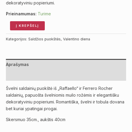
dekoratyviniu popieriumi.
Prieinamumas:
Turime
Į KREPŠELĮ
Kategorijos:
Saldžios puokštės
,
Valentino diena
Aprašymas
Atsiliepimai (0)
Švelni saldainių puokštė iš „Raffaello“ ir Ferrero Rocher
saldainių, papuošta švelniomis muilo rožėmis ir elegantišku
dekoratyviniu popieriumi. Romantiška, švelni ir tobula dovana
bet kuriai ypatingai progai.
Skersmuo 35cm., aukštis 40cm