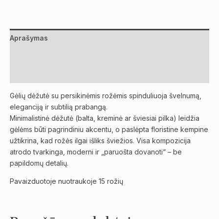
Aprašymas
Papildoma informacija
Atsiliepimai (0)
Gėlių dėžutė su persikinėmis rožėmis spinduliuoja švelnumą,
eleganciją ir subtilią prabangą.
Minimalistinė dėžutė (balta, kreminė ar šviesiai pilka) leidžia
gėlėms būti pagrindiniu akcentu, o paslėpta floristine kempine
užtikrina, kad rožės ilgai išliks šviežios. Visa kompozicija
atrodo tvarkinga, moderni ir „paruošta dovanoti“ – be
papildomų detalių.
Pavaizduotoje nuotraukoje 15 rožių