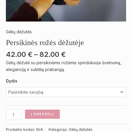
Gėlių dėžutės
Persikinės rožės dėžutėje
42.00
€
–
82.00
€
Gėlių dėžutė su persikinėmis rožėmis spinduliuoja švelnumą,
eleganciją ir subtilią prabangą.
Dydis
Į KREPŠELĮ
Produkto kodas:
N/A
Kategorija:
Gėlių dėžutės