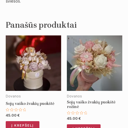
šviesos.
Panašūs produktai
Dovanos
Dovanos
Sojų vaško žvakių puokštė
Sojų vaško žvakių puokštė
rožinė
45.00
€
Įvertinimas:
45.00
€
Įvertinimas:
0
0
iš
iš
Į KREPŠELĮ
5