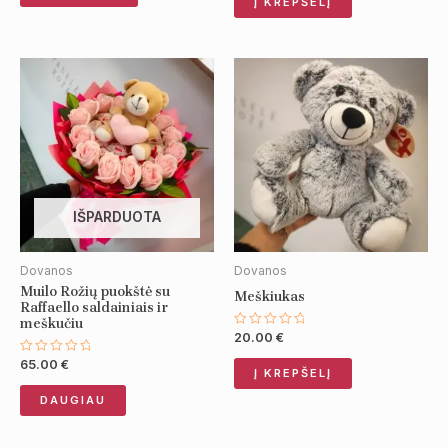
Į KREPŠELĮ
5
IŠPARDUOTA
Dovanos
Dovanos
Muilo Rožių puokštė su
Meškiukas
Raffaello saldainiais ir
meškučiu
20.00
€
Įvertinimas:
0
iš
65.00
€
Įvertinimas:
Į KREPŠELĮ
5
0
iš
DAUGIAU
5