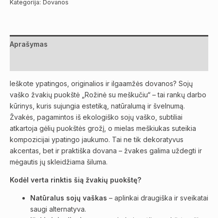
Kategorija:
Dovanos
Aprašymas
Atsiliepimai (0)
Ieškote ypatingos, originalios ir ilgaamžės dovanos? Sojų
vaško žvakių puokštė „Rožinė su meškučiu“ – tai rankų darbo
kūrinys, kuris sujungia estetiką, natūralumą ir švelnumą.
Žvakės, pagamintos iš ekologiško sojų vaško, subtiliai
atkartoja gėlių puokštės grožį, o mielas meškiukas suteikia
kompozicijai ypatingo jaukumo. Tai ne tik dekoratyvus
akcentas, bet ir praktiška dovana – žvakes galima uždegti ir
mėgautis jų skleidžiama šiluma.
Kodėl verta rinktis šią žvakių puokštę?
Natūralus sojų vaškas
– aplinkai draugiška ir sveikatai
saugi alternatyva.