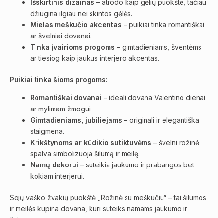
Išskirtinis dizainas
– atrodo kaip gėlių puokštė, tačiau
džiugina ilgiau nei skintos gėlės.
Mielas meškučio akcentas
– puikiai tinka romantiškai
ar švelniai dovanai.
Tinka įvairioms progoms
– gimtadieniams, šventėms
ar tiesiog kaip jaukus interjero akcentas.
Puikiai tinka šioms progoms:
Romantiškai dovanai
– ideali dovana Valentino dienai
ar mylimam žmogui.
Gimtadieniams, jubiliejams
– originali ir elegantiška
staigmena.
Krikštynoms ar kūdikio sutiktuvėms
– švelni rožinė
spalva simbolizuoja šilumą ir meilę.
Namų dekorui
– suteikia jaukumo ir prabangos bet
kokiam interjerui.
Sojų vaško žvakių puokštė „Rožinė su meškučiu“ – tai šilumos
ir meilės kupina dovana, kuri suteiks namams jaukumo ir