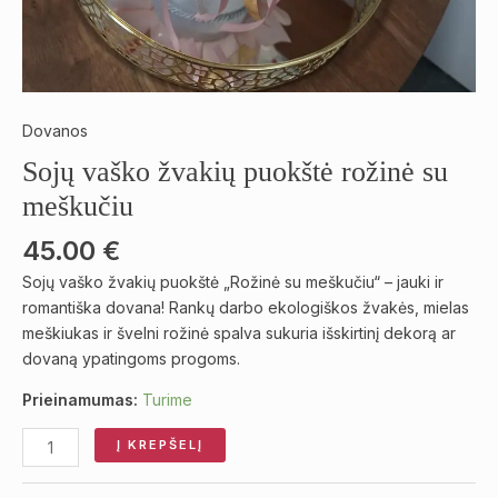
Dovanos
Sojų vaško žvakių puokštė rožinė su
meškučiu
45.00
€
Sojų vaško žvakių puokštė „Rožinė su meškučiu“ – jauki ir
romantiška dovana! Rankų darbo ekologiškos žvakės, mielas
meškiukas ir švelni rožinė spalva sukuria išskirtinį dekorą ar
dovaną ypatingoms progoms.
Prieinamumas:
Turime
Į KREPŠELĮ