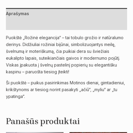
Aprašymas
Atsiliepimai (0)
Puokštė „Rožinė elegancija“ – tai tobulo grožio ir natūralumo
derinys. Didžiuliai rožiniai bijūnai, simbolizuojantys meilę,
švelnumą ir moteriškumą, čia puikiai dera su šviežiais
eukalipto lapais, suteikiančiais gaivos ir modernumo pojūtį.
Viskas įpakuota į švelnų pastelinį popierių su elegantišku
kaspinu – paruošta tiesiog įteikti!
Ši puokštė – puikus pasirinkimas Motinos dienai, gimtadieniui,
krikštynoms ar tiesiog norint pasakyti „ačiū“, „myliu“ ar „tu
ypatinga“.
Panašūs produktai