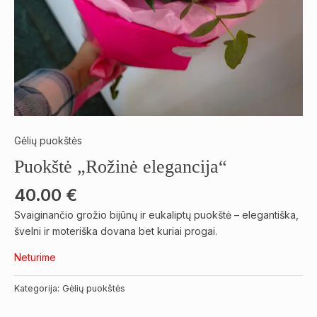
Gėlių puokštės
Puokštė „Rožinė elegancija“
40.00
€
Svaiginančio grožio bijūnų ir eukaliptų puokštė – elegantiška,
švelni ir moteriška dovana bet kuriai progai.
Neturime
Kategorija:
Gėlių puokštės